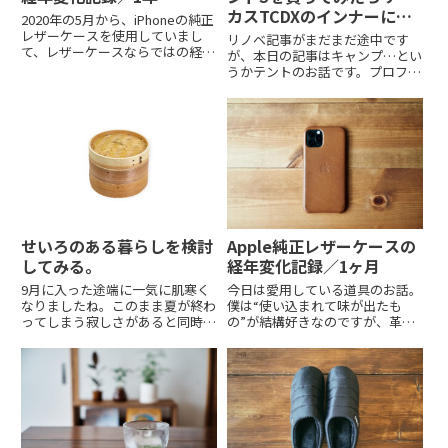
カスTCDXのインナーにぴ
2020年の5月から、iPhoneの純正
ったりそうでした。
レザーケースを使用していまし
リノベ記事がまだまだ途中です
て、レザーケースならではの経年
が、本日の記事はキャンプ…とい
変化を楽しむとともにその時々の
うかテントのお話です。プロフィ
変化を記録しておこう…なんて息
ールでも少し書いている通りアウ
巻いていたのですが、3ヶ月、6
トドアが好きでして、キャンプも
ヶ月、10ヶ月…と、なかなかちょ
初心者ながらに嗜む程度に楽しん
うど良いタイミングを...
でます。そんな我が家の保有して
いるテントは、知人から安価で譲
っ...
せいろのある暮らしを検討
Apple純正レザーケースの
してみる。
経年変化記録／1ヶ月
9月に入った途端に一気に肌寒く
今日は愛用している道具のお話。
なりましたね。このまま夏が終わ
僕は“使い込まれて味が出たも
ってしまう寂しさがあると同時
の”が結構好きなのですが、革製
に、秋冬ならでは暮らしが楽しみ
品はまさにドンピシャ。といいつ
にもなっている今日このごろ。
つもそれほどたくさん革製品を持
30代も折り返し、アラサーから
っている訳ではないのですが、使
アラフォーへと移ろいだ中で「季
用前の美しさはもちろんのこと
節ごとの暮らしを楽しむ」という
日々変化していく姿に惚れ惚れし
こと...
なが...