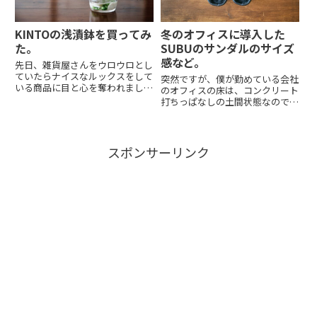
KINTOの浅漬鉢を買ってみ
冬のオフィスに導入した
た。
SUBUのサンダルのサイズ
感など。
先日、雑貨屋さんをウロウロとし
ていたらナイスなルックスをして
突然ですが、僕が勤めている会社
いる商品に目と心を奪われまし
のオフィスの床は、コンクリート
た。見た瞬間にビビビッときて、
打ちっぱなしの土間状態なので冬
別なコーナーを見ていた妻を急い
場はとても寒いです。もちろん下
で呼びにいき「コレどう？」と尋
足のまま過ごすわけなのですが、
ねたところ「あー！それ！！！」
ずっと靴を履いているのも蒸れる
と、妻。なにやらネットかなにか
し疲れるしなので、オフィスにつ
スポンサーリンク
で...
いたらナイキのサンダル「ベナ
ッ...