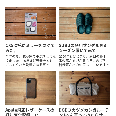
CX5に補助ミラーをつけて
SUBUの冬用サンダルを3
みた。
シーズン履いてみて
今年の夏、我が家の車が新しくな
2024年もはじまり、連日の冬本
りました。10年ほど苦楽をとも
番の寒さを迎える今日このごろ。
にしてくれた愛着のある車
皆様寒さへの対策はしていますで
（HONDAのクロスロード）でし
しょうか。 自分の働くオフィス
たが、エンジントラブルが見え始
はコンクリートむき出しのフロア
め、信頼できる整備工の方からも
なので、冬は底冷えでめっぽう寒
年式や走行距離から判断してもそ
い環境です。そんなオフィスでの
ろそろ替え時でもあると言われて
足元の寒さ対策として3年ほど...
いた...
Apple純正レザーケースの
DODフカヅメカンガルーテ
経年変化記録／1年
ントSを買ってみたらサー