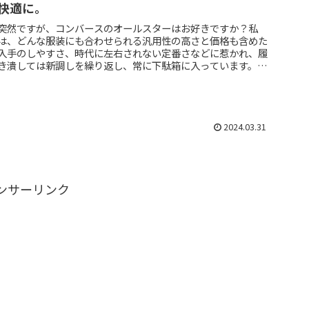
快適に。
突然ですが、コンバースのオールスターはお好きですか？私
は、どんな服装にも合わせられる汎用性の高さと価格も含めた
入手のしやすさ、時代に左右されない定番さなどに惹かれ、履
き潰しては新調しを繰り返し、常に下駄箱に入っています。
（時には音楽フェスに...
2024.03.31
ンサーリンク